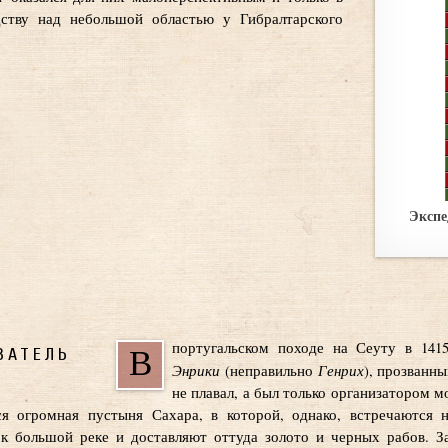
дству над небольшой областью у Гибралтарского
Экспе
ватель
португальском походе на Сеуту в 1415
В
Энрики
Генрих
(неправильно
), прозванн
не плавал, а был только организатором м
ся огромная пустыня Сахара, в которой, однако, встречаются 
к большой реке и доставляют оттуда золото и черных рабов. З