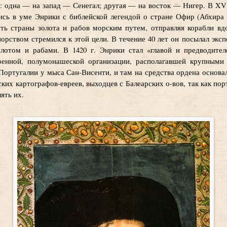
и: одна — на запад — Сенегал; другая — на восток — Нигер. В XV
лись в уме Энрики с библейской легендой о стране Офир (Абхир
уть страны золота и рабов морским путем, отправляя корабли вд
орством стремился к этой цели. В течение 40 лет он посылал экс
олотом и рабами. В 1420 г. Энрики стал «главой и предводител
енной, полумонашеской организации, располагавшей крупными
Португалии у мыса Сан-Висенти, и там на средства ордена основ
ских картографов-евреев, выходцев с Балеарских о-вов, так как по
ять их.