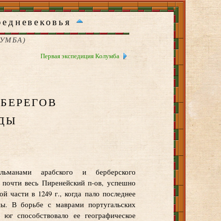
редневековья
ЛУМБА)
Первая экспедиция Колумба
берегов
ды
ьманами арабского и берберского
. почти весь Пиренейский п-ов, успешно
ой части в 1249 г., когда пало последнее
ны. В борьбе с маврами португальских
 юг способствовало ее географическое