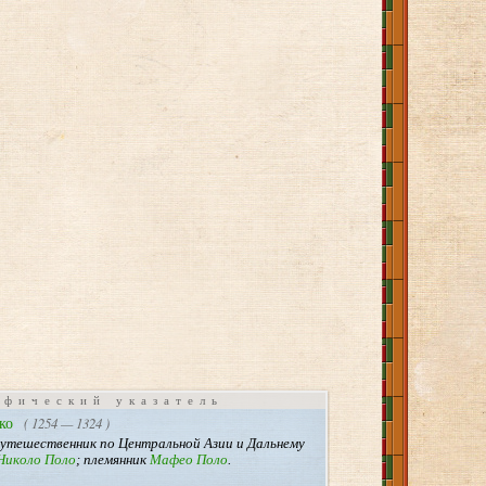
афический указатель
1254 — 1324
ко
утешественник по Центральной Азии и Дальнему
Николо Поло
; племянник
Мафео Поло
.