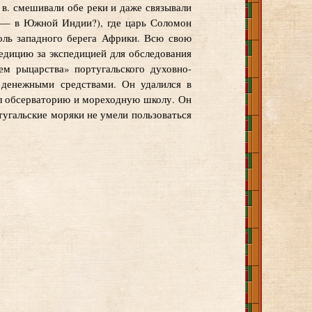
 в. смешивали обе реки и даже связывали
а — в Южной Индии?), где царь Соломон
оль западного берега Африки. Всю свою
педицию за экспедицией для обследования
ем рыцарства» португальского духовно-
 денежными средствами. Он удалился в
ал обсерваторию и мореходную школу. Он
ртугальские моряки не умели пользоваться