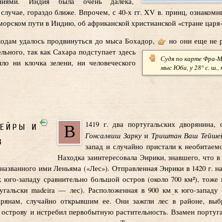
ениями. Индия была очень далека,
 случае, гораздо ближе. Впрочем, с 40-х гг. XV в. принц, ознаком
 морском пути в Индию, об африканской христианской «стране цар
одам удалось продвинуться до мыса Бохадор,
но они еще не р
льного, так как Сахара подступает здесь
Судя по карте Фра-Ма
ло ни клочка зелени, ни человеческого
мыс Юби, у 28° с. ш.,
ейры и
1419 г. два португальских дворянина
В
Гонсалвиш Зарку
Триштан Ваш Тейше
и
в
запад и случайно пристали к необитаем
Находка заинтересовала Энрики, знавшего, что в 
 названного ими Леньяма («Лес»). Отправленная Энрики в 1420 г. н
к юго-западу сравнительно большой остров (около 700 км²), тож
угальски madeira — лес). Расположенная в 900 км к юго-западу
рянам, случайно открывшим ее. Они зажгли лес в районе, выб
 острову и истребил первобытную растительность. Взамен порту