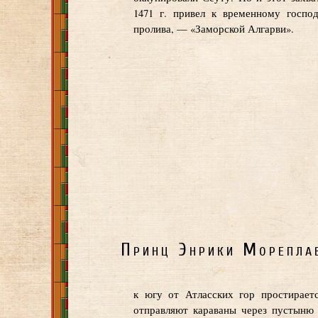
1471 г. привел к временному госпо
пролива, — «Заморской Алгарви».
Принц Энрики Морепла
к югу от Атласских гор простирает
отправляют караваны через пустыню 