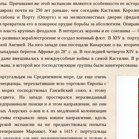
опы. Причинами же этой экспансии являются особенности ее истор
авров) почти на 250 лет раньше, чем соседняя Кастилия. Короле
ссабона и Порту (Опорто) и на мелкопоместных дворян (фидалг
и превратила его в покорное орудие борьбы за абсолютизм. Опираяс
ли власть крупных феодалов. В интересах короны и ее союзника —
о развивал кораблестроение и создал военный флот. В XIV в. пор
ой Англией. На юго-западе они посещали Канарские о-ва, втори
ро-западных берегов Африки до 28° с. ш. В последней четверти XIV 
. даже вмешивалась в междоусобные войны в самой Кастилии. В ре
жава, в которой все господствующие группы были заинтересованы 
португальцам на Средиземном море, где еще очень
венецианцы, перехватившие всю торговлю Европы с
морях господствовал Ганзейский союз, к этому
сцвета. На западе простирался неразведанный
едпринимали поиски и в этом направлении, но они
мых Азорских о-вов и к их медленной колонизации
ективы открывало лишь южное направление, вдоль
рской экспансии на юг предшествовала попытка
теперешнее Марокко). Уже в 1415 г. португальцы
т оказался для них малоперспективным и только в