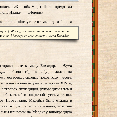
ившись с «Книгой» Марко Поло, предлагал
я-попа Ивана» — Эфиопии.
ешались обогнуть этот мыс, да и берега
уро (1457 г.), это название в те времена носил
 т. е. на 2° севернее «нынешнего» мыса Бохадор.
Жуан
, отправленные к мысу Бохадор,—
йра
— были отброшены бурей далеко на
ому островку, сплошь покрытому лесом.
этой части океана уже в середине XIV в,
а островок экспедиция, руководимая теми
е необитаемый и покрытый густым лесом.
 от Португалии, Мадейра была отдана в
ранном для первого заселения, и огонь
гальцы привезли на Мадейру виноградную