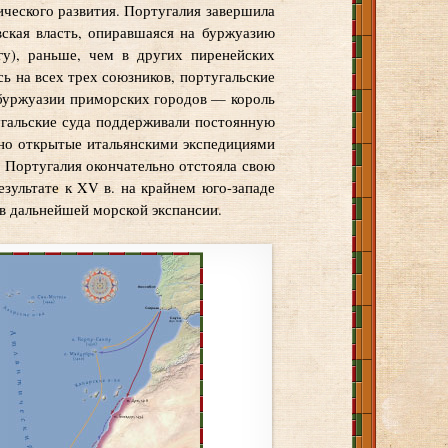
ического развития. Португалия завершила
вская власть, опиравшаяся на буржуазию
у), раньше, чем в других пиренейских
ь на всех трех союзников, португальские
 буржуазии приморских городов — король
тугальские суда поддерживали постоянную
чно открытые итальянскими экспедициями
в. Португалия окончательно отстояла свою
зультате к XV в. на крайнем юго-западе
в дальнейшей морской экспансии.