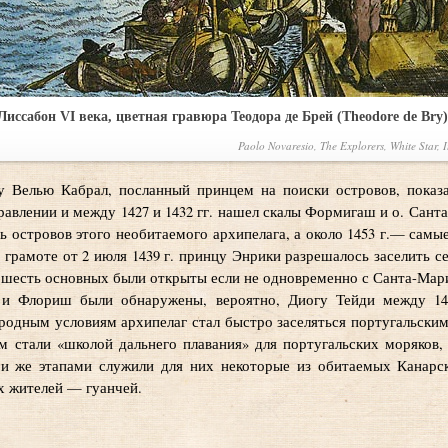
Лиссабон VI века, цветная гравюра Теодора де Брей (Theodore de Bry)
Paolo Novaresio, The Explorers, White Star, I
у Велью Кабрал, посланный принцем на поиски островов, показ
равлении и между 1427 и 1432 гг. нашел скалы Формигаш и о. Санта
ь островов этого необитаемого архипелага, а около 1453 г.— самы
 грамоте от 2 июля 1439 г. принцу Энрики разрешалось заселить с
 шесть основных были открыты если не одновременно с Санта-Марией
 и Флориш были обнаружены, вероятно, Диогу Тейди между 145
одным условиям архипелаг стал быстро заселяться португальски
ам стали «школой дальнего плавания» для португальских моряков
и же этапами служили для них некоторые из обитаемых Канарск
х жителей — гуанчей.