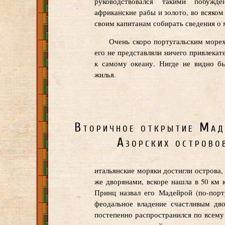
руководствовался такими побужд
африканские рабы и золото, во всяком
своим капитанам собирать сведения о
Очень скоро португальским морех
его не представляли ничего привлекате
к самому океану. Нигде не видно бы
жилья.
Вторичное открытие Мад
Азорских острово
итальянские моряки достигли острова,
же дворянами, вскоре нашла в 50 км 
Принц назвал его Мадейрой (по-порт
феодальное владение счастливым дво
постепенно распространился по всему