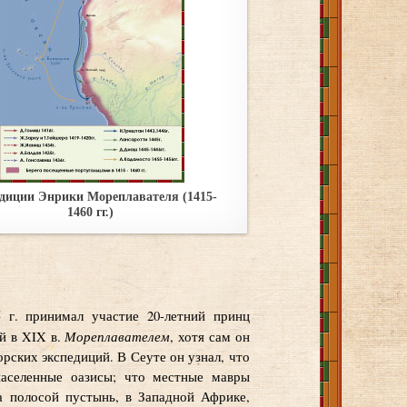
диции Энрики Мореплавателя (1415-
1460 гг.)
 г. принимал участие 20-летний принц
Мореплавателем
ый в XIX в.
, хотя сам он
орских экспедиций. В Сеуте он узнал, что
населенные оазисы; что местные мавры
а полосой пустынь, в Западной Африке,