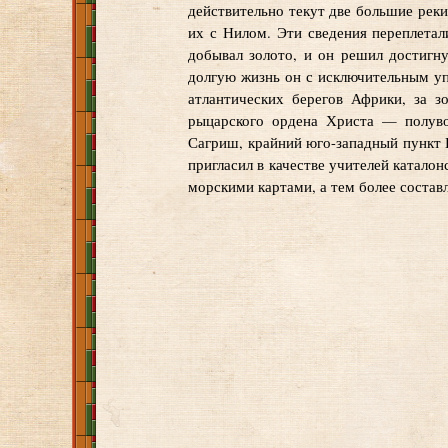
действительно текут две большие рек
их с Нилом. Эти сведения переплета
добывал золото, и он решил достигн
долгую жизнь он с исключительным уп
атлантических берегов Африки, за з
рыцарского ордена Христа — полуво
Сагриш, крайний юго-западный пункт 
пригласил в качестве учителей каталон
морскими картами, а тем более составл