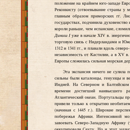
положение на крайнем юго-западе Евр
Реконкисту (отвоевывание страны у м
главным образом приморских гг. Ли
государствах, подчинила духовенство 
короли раньше, чем испанские, сломи
Диниш I
уже в начале XIV в. энергичн
торговую связь с Нидерландами и Южн
1312 и 1341 гг., и плавали вдоль севе
независимость от Кастилии, а в XV в
Европы сложилась сильная морская дер
Эта экспансия ничего не сулила 
сильны были каталонцы, генуэзцы и 
Индией. На Северном и Балтийском 
времени достигший наивысшего ра
Атлантический океан. Португальцы пр
привели только к открытию необитае
(начиная с 1445 г.). Широкие персп
побережья Африки. Интенсивной мо
завоевать Северо-Западную Африку (
оккупировали Сеуту. Но и этот захва