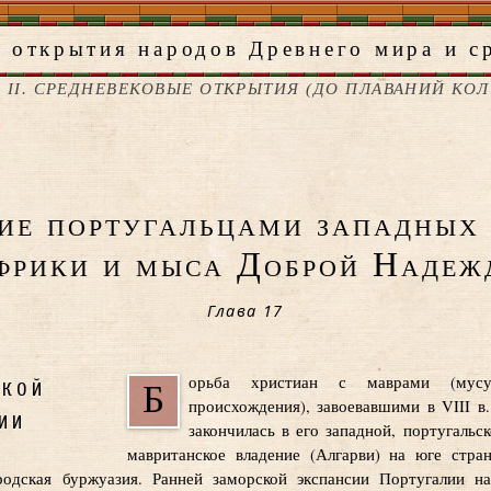
 открытия народов Древнего мира и с
 II. СРЕДНЕВЕКОВЫЕ ОТКРЫТИЯ (ДО ПЛАВАНИЙ КО
ие португальцами западных 
фрики и мыса Доброй Надеж
Глава 17
ской
орьба христиан с маврами (мусул
Б
происхождения), завоевавшими в VIII в
ии
закончилась в его западной, португальск
мавританское владение (Алгарви) на юге стра
родская буржуазия. Ранней заморской экспансии Португалии на