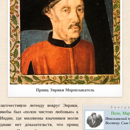
Принц Энрики Мореплаватель
лагочестивую легенду вокруг Энрики,
биогр
 якобы был «полон чистою любовью» к
Поло, Мар
 Индии, где миллионы язычников могли
Итальянский п
Востоку. Сын
днако нет доказательств, что принц