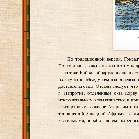
По традиционной версии, Гонсал
Португалии, дважды плавал в этом нап
гг. тот же Кабрал обнаружил еще шест
полету птиц. Между тем в королевской
доставлены овцы. Отсюда следует, что
г. Напротив, отдаленные о-ва Корву
исключительным климатическим и прир
к затерянным в океане Азорским о-в
тропической Западной Африке. Таким
кастильцами, поработившими коренны