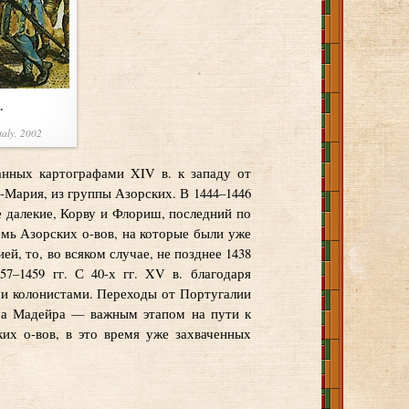
.
taly, 2002
анных картографами XIV в. к западу от
-Мария, из группы Азорских. В 1444–1446
е далекие, Корву и Флориш, последний по
емь Азорских о-вов, на которые были уже
, то, во всяком случае, не позднее 1438
7–1459 гг. С 40-х гг. XV в. благодаря
ми колонистами. Переходы от Португалии
, а Мадейра — важным этапом на пути к
их о-вов, в это время уже захваченных