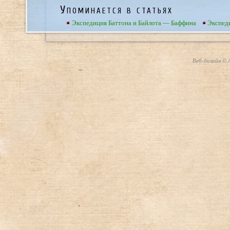
Упоминается в статьях
Экспедиция Баттона и Байлота — Баффина
Экспед
Веб-дизайн © А