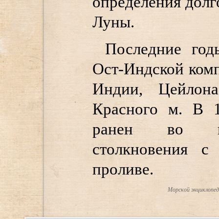
определения дол
Луны.
Последние год
Ост-Индской комп
Индии, Цейлона
Красного м. В 1
ранен во вр
столкновения с
проливе.
Морской энциклопеди