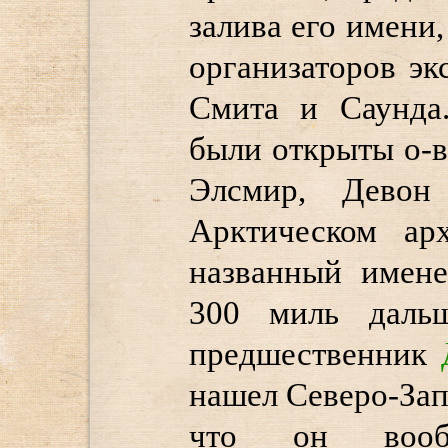
залива его имени
организаторов э
Смита и Саунда
были открыты о-в
Элсмир, Девон
Арктическом арх
названный имен
300 миль даль
предшественник
нашел Северо-Зап
что он вооб