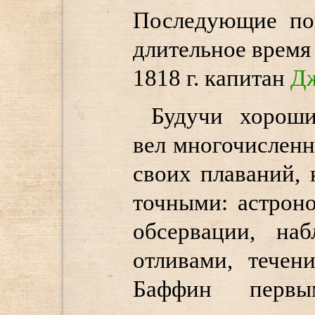
Последующие по
длительное время 
1818 г. капитан
Дж
Будучи хорош
вел многочислен
своих плаваний, 
точными: астрон
обсервации, на
отливами, течен
Баффин первы