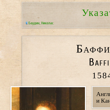
Указа
Баудин, Николас
Баффи
Baffi
158
Англ
и Ка