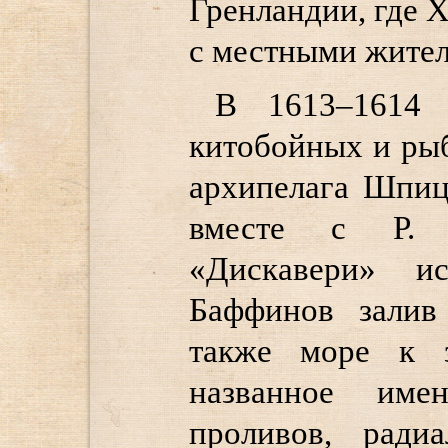
Гренландии, где 
с местными жител
В 1613–1614 
китобойных и ры
архипелага Шпиц
вместе с Р. 
«Дискавери» и
Баффинов залив
также море к з
названное име
проливов, ради