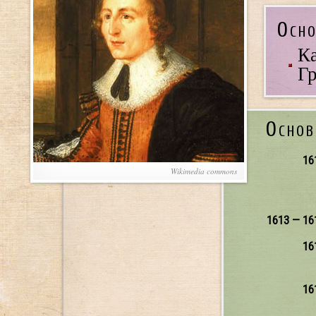
Осно
Ка
Гр
Основ
16
Wikimedia commons
1613 — 16
16
16