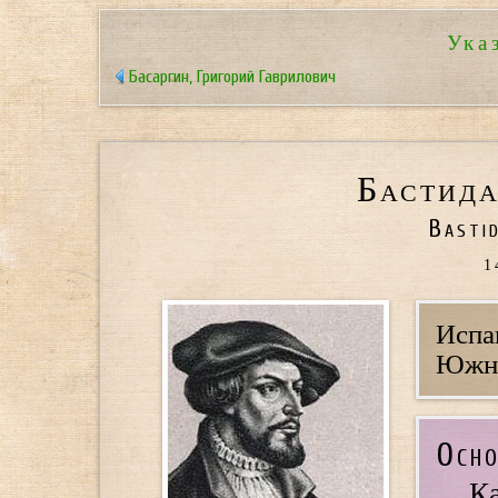
Ука
Басаргин, Григорий Гаврилович
Бастида
Bastid
1
Испа
Южно
Осно
Ка