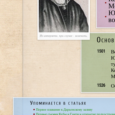
М
Ю
во
Из интернета, при случае - заменить.
Основ
1501
В
Ю
т
К
М
1526
О
Упоминается в статьях
Первое плавание к Дарьенскому заливу
Первые съемки Кубы и Гаити и открытие полуостров