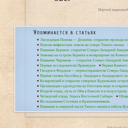
Морской энциклопеди
Упоминается в статьях
Экспедиция Попова — Дежнёва: открытие прохода из
Поиски мифических земель на севере Тихого океана
Плавание Беринга: открытие Северо-Западной Америк
Зимовка на острове Беринга и возвращение на Камчат
Плавание Чирикова — открытие Северо-Западной Аме
Первые исследователи Приамурья
Первая Камчатс
Гвоздев и Федоров — первооткрыватели Северо-Зап
Первая съемка бассейна р. Анадыря и Анадырского за
Козыревский и открытие северных Курильских остро
Организация судоходства на Охотском море и открыт
Второй отряд: путь от Оби к Енисею и к полуостров
Четвертый отряд: берега Восточной Сибири
Общие
Исследования Стеллера и Крашенинникова
Плавание в северной части Тихого океана и гибель Ку
Веб-дизайн © А