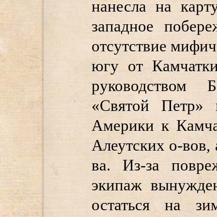
нанесла на карт
западное побере
отсутствие мифич
югу от Камчатки
руководством 
«Святой Петр» 
Америки к Камча
Алеутских о-вов,
ва. Из-за повр
экипаж вынужден
остаться на зи