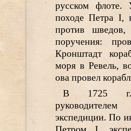
русском флоте. 
походе Петра I,
против шведов,
поручения: про
Кронштадт кора
моря в Ревель, в
ова провел кораб
В 1725 г.
руководител
экспедиции. По и
Петром I, эксп