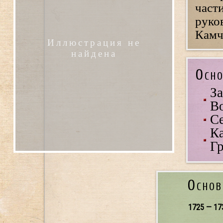
част
руков
Камч
Иллюстрация не
найдена
Осно
За
В
Се
Ка
Гр
Основ
1725 — 17