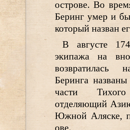
острове. Во врем
Беринг умер и бы
который назван е
В августе 174
экипажа на вно
возвратилась 
Беринга названы
части Тихого
отделяющий Азию
Южной Аляске, п
ове.