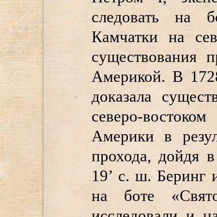
следовать на б
Камчатки на се
существования 
Америкой. В 172
доказала сущест
северо-востоком
Америки в резул
прохода, дойдя 
19’ с. ш. Беринг
на боте «Свят
исследовали и н