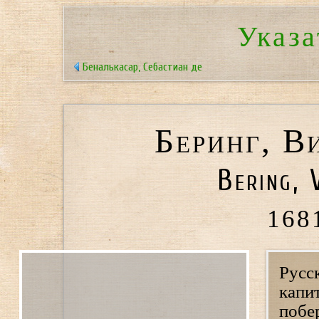
Указа
Беналькасар, Себастиан де
Беринг, В
Bering, 
168
Русс
капи
побе