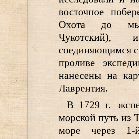
восточное побер
Охота до мы
Чукотский),
соединяющимся с
проливе экспед
нанесены на кар
Лаврентия.
В 1729 г. эксп
морской путь из 
море через 1-