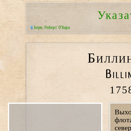
Указа
Берк, Роберт О'Хара
Билли
Billi
175
Выхо
флот
севе