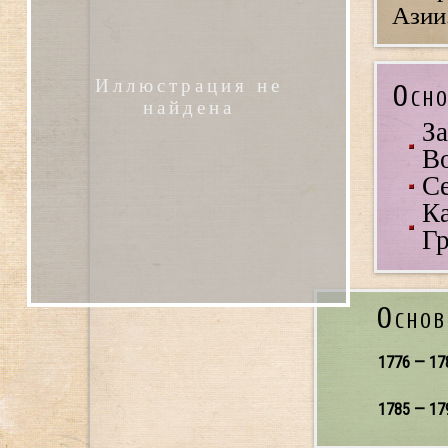
Азии
Иллюстрация не
Осно
найдена
За
В
Се
Ка
Гр
Основ
1776 — 17
1785 — 17