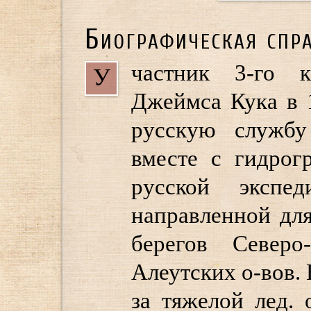
Биографическая спр
частник 3-го к
У
Джеймса Кука в 
русскую службу
вместе с гидро
русской экспед
направленной дл
берегов Север
Алеутских о-вов.
за тяжелой лед.