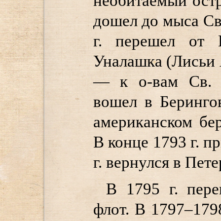
необитаемый остр
дошел до мыса Св.
г. перешел от 
Уналашка (Лисьи А
— к о-вам Св. 
вошел в Беринго
американском бер
В конце 1793 г. п
г. вернулся в Пете
В 1795 г. пер
флот. В 1797–1798