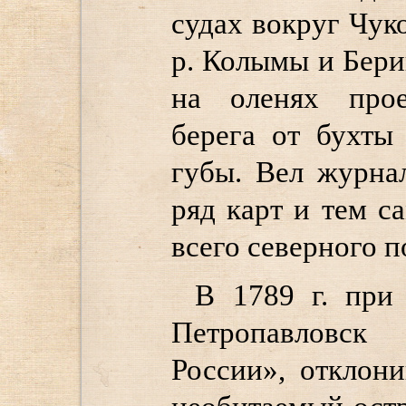
судах вокруг Чук
р. Колымы и Бери
на оленях прое
берега от бухты
губы. Вел журна
ряд карт и тем 
всего северного 
В 1789 г. при
Петропавловск
России», отклон