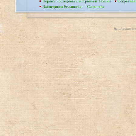
Первые исследователи Крыма и Тамани
Секретная
Экспедиция Биллингса — Сарычева
Веб-дизайн © А