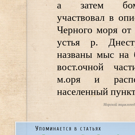
а затем бомб
участвовал в оп
Черного моря от
устья р. Днес
названы мыс на 
вост.очной част
м.оря и расп
населенный пункт
Морской энциклопеди
Упоминается в статьях