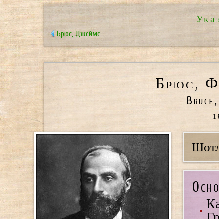
Ука
Брюс, Джеймс
Брюс, Ф
Bruce,
1
Шотл
Осно
Ка
Гр