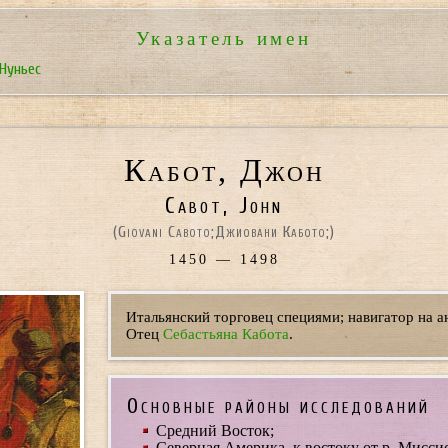
Указатель имен
 Нуньес
Кабот, Джон
Cabot, John
(
Giovani Caboto;
Джиовани Кабото;
)
1450 — 1498
Итальянский торговец специями; навигатор на а
Отец
Себастьяна Кабота
.
Основные районы исследований
Средний Восток;
Северная Америка, к востоку от р. Мисси