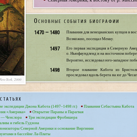
Основные события биографии
1470 — 1480
Плавания для венецианских купцов в во
Возможно, посещал Мекку.
1497
Его первая экспедиция в Северную Амер
о. Ньюфаундленд и на восточном побер
Вероятно, исследовал юго-западное поб
1498
Второе плавание Кабота из Бристол
проследовал вдоль берега на юг до Чесап
 New-York, 2000
статьях
ие экспедиции Джона Кабота (1497–1498 гг.)
Плавания Себастьяна Кабота
ния «Америка»
Открытие Параны и Парагвая
 — Ченслора
Три экспедиции Фробишера
алива и гибель Гудзона
олонизаторы Северной Америки и основание Виргинии
езуитами в бассейне Ла-Платы