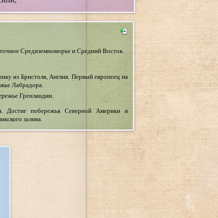
сточное Средиземноморье и Средний Восток.
ику из Бристоля, Англия. Первый европеец на
ежье Лабрадора.
ережье Гренландии.
я. Достиг побережья Северной Америки и
икского залива.