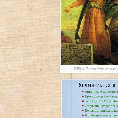
D.Wigal, Historical maritime maps,
Упоминается в 
Английские заокеанск
Происхождение назва
Экспедиция Уиллоуби
Открытие Гудзонова з
Первые английские к
Борьба паулистов с и