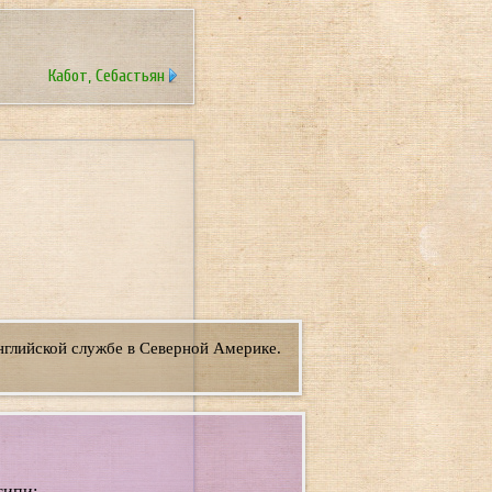
Кабот, Себастьян
нглийской службе в Северной Америке.
сипи;