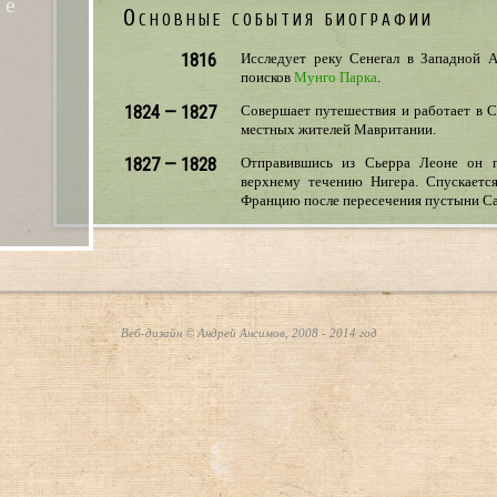
не
Основные события биографии
1816
Исследует реку Сенегал в Западной А
поисков
Мунго Парка
.
1824 — 1827
Совершает путешествия и работает в С
местных жителей Мавритании.
1827 — 1828
Отправившись из Сьерра Леоне он п
верхнему течению Нигера. Спускаетс
Францию после пересечения пустыни Сах
Веб-дизайн © Андрей Ансимов, 2008 - 2014 год