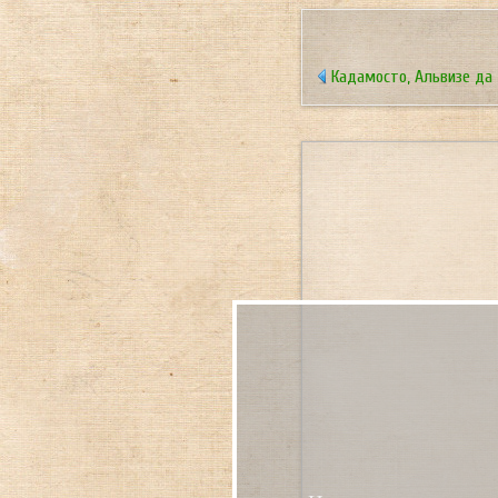
Кадамосто, Альвизе да