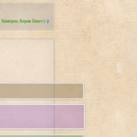
Камерон, Верни Ловетт