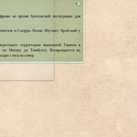
фрике во время британской экспедиции для
енегале и Сьерра Леоне. Изучает Арабский у
ересекает территории нынешней Гвинеи к
я по Нигеру до Тимбукту. Возвращается во
ара с юга на север.