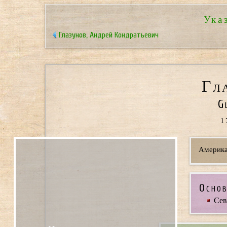
Ука
Глазунов, Андрей Кондратьевич
Гл
G
1
Америка
Основ
Сев