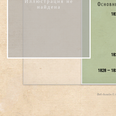
Иллюстрация не
Основн
найдена
18
18
1828 — 18
Веб-дизайн © А