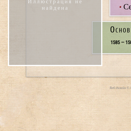
Иллюстрация не
Се
найдена
Основ
1585 — 15
Веб-дизайн © А