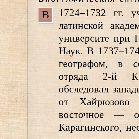
1724–1732 гг. у
В
латинской акаде
университе при 
Наук. В 1737–174
географом, в с
отряда 2-й Ка
обследовал запа
от Хайрюзово
восточное — о
Карагинского, не