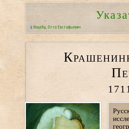
Указа
Коцебу, Отто Евстафьевич
Крашенин
Пе
171
Русс
иссл
геогр