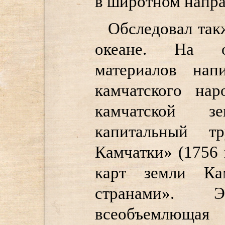
в широтном напра
Обследовал так
океане. На о
материалов нап
камчатского на
камчатской з
капитальный т
Камчатки» (1756 
карт земли Ка
странами».
всеобъемлющая