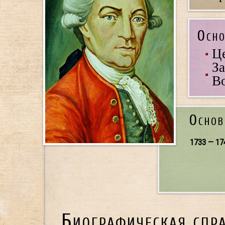
Осно
Це
За
В
Основ
1733 — 17
Биографическая спр