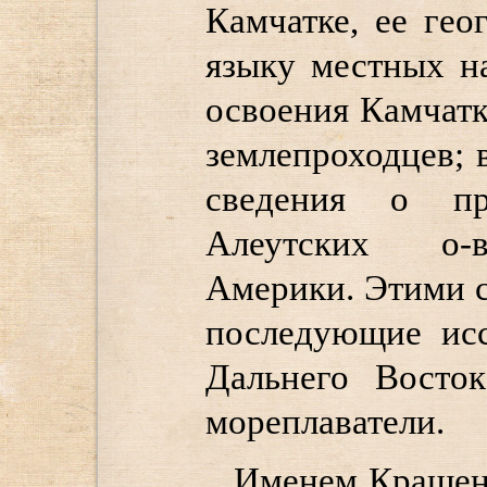
Камчатке, ее гео
языку местных н
освоения Камчат
землепроходцев; 
сведения о пр
Алеутских о-в
Америки. Этими 
последующие исс
Дальнего Восто
мореплаватели.
Именем Крашен