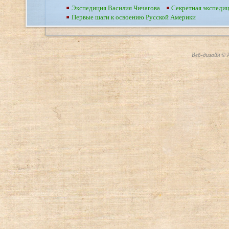
Экспедиция Василия Чичагова
Секретная экспеди
Первые шаги к освоению Русской Америки
Веб-дизайн © А