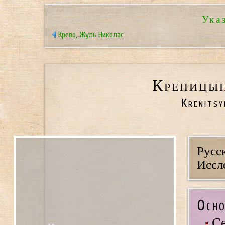
Ука
Крево, Жуль Николас
Креницын
Krenitsy
Русс
Иссл
Осно
Се