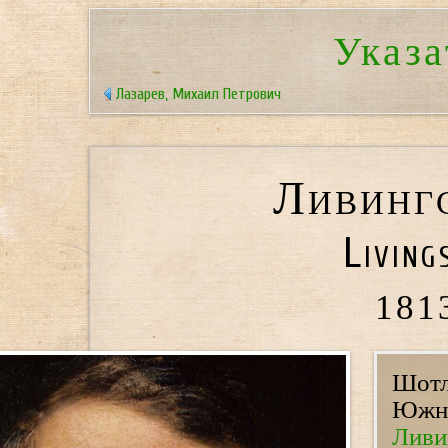
Указа
Лазарев, Михаил Петрович
Ливинг
Living
181
Шотл
Южно
Ливи