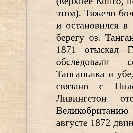
(верхнее Конго, 
этом). Тяжело бо
и остановился в
берегу оз. Танга
1871 отыскал Г
обследовали 
Танганьика и убе
связано с Нил
Ливингстон о
Великобритани
августе 1872 двин