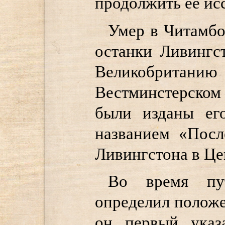
продолжить её ис
Умер в Читамбо,
останки Ливингс
Великобритан
Вестминстерском
были изданы ег
названием «Посл
Ливингстона в Це
Во время пут
определил положе
он первый указ