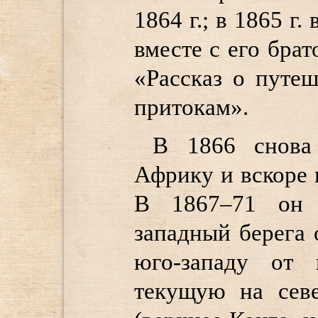
1864 г.; в 1865 г
вместе с его бра
«Рассказ о путе
притокам».
В 1866 снова
Африку и вскоре 
В 1867–71 он 
западный берега 
юго-западу от 
текущую на сев