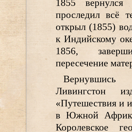
1855 вернулся 
проследил всё т
открыл (1855) в
к Индийскому оке
1856, завер
пересечение мате
Вернувшись 
Ливингстон и
«Путешествия и 
в Южной Африке
Королевское ге