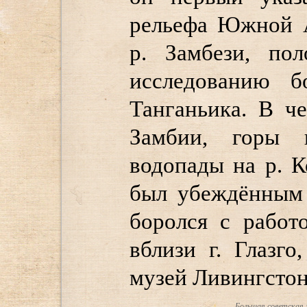
рельефа Южной А
р. Замбези, по
исследованию 
Танганьика. В ч
Замбии, горы 
водопады на р. К
был убеждённым 
боролся с работ
вблизи г. Глазг
музей Ливингстон
Большая советская 