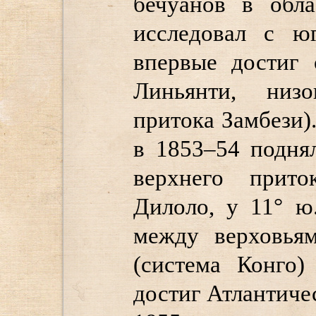
бечуанов в обла
исследовал с ю
впервые достиг 
Линьянти, низ
притока Замбези)
в 1853–54 подня
верхнего прит
Дилоло, у 11° ю
между верховья
(система Конго)
достиг Атлантиче