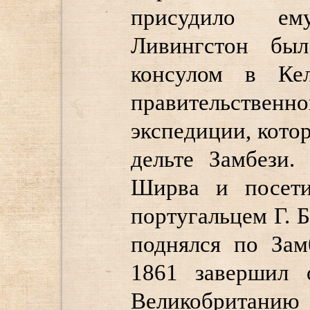
присудило ем
Ливингстон был
консулом в Ке
правительствен
экспедиции, кото
дельте Замбези.
Ширва и посети
португальцем Г. Б
поднялся по Зам
1861 завершил 
Великобританию 