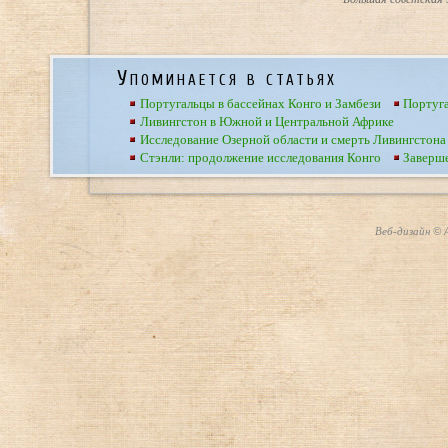
Упоминается в статьях
Португальцы в бассейнах Конго и Замбези
Португ
Ливингстон в Южной и Центральной Африке
Исследование Озерной области и смерть Ливингстона
Стэнли: продолжение исследования Конго
Заверше
Веб-дизайн © А