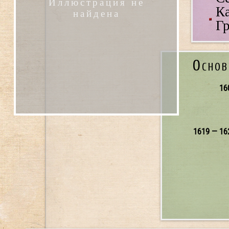
Иллюстрация не
Ка
найдена
Гр
Основ
16
1619 — 16