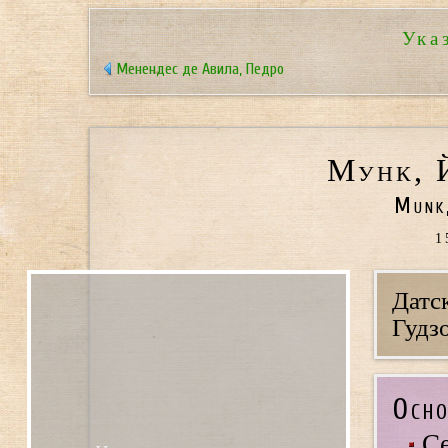
Ука
Менендес де Авила, Педро
Мунк, 
Munk,
1
Датс
Гудзо
Осно
Се