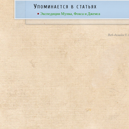
Упоминается в статьях
Экспедиции Мунка, Фокса и Джемса
Веб-дизайн © А