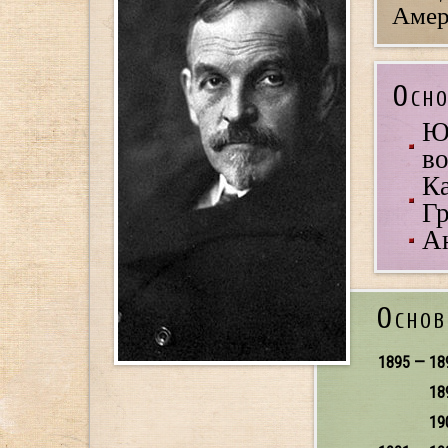
Амер
Осно
Ю
во
Ка
Гр
А
Основ
1895 — 18
18
19