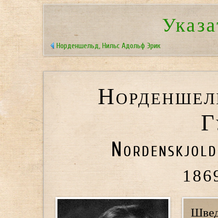
Указа
Норденшельд, Нильс Адольф Эрик
Норденшел
Г
Nordenskjold
186
Швед