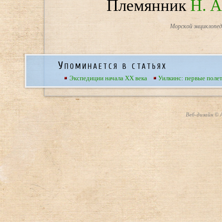
Племянник
Н. 
Морской энциклопеди
Упоминается в статьях
Экспедиции начала XX века
Уилкинс: первые пол
Веб-дизайн © А