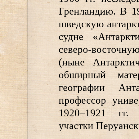
Гренландию. В 19
шведскую антарк
судне «Антаркти
северо-восточну
(ныне Антарктич
обширный мате
географии Ант
профессор униве
1920–1921 гг.
участки Перуанск