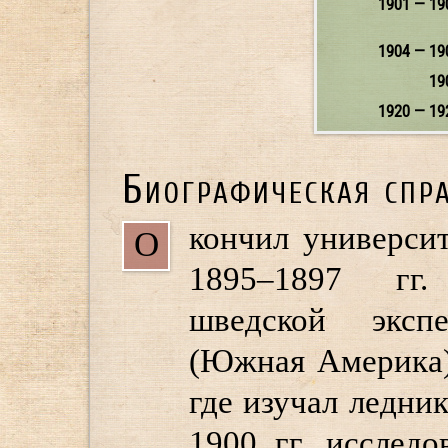
1901 — 19
1904 — 19
19
1920 — 19
Биографическая спр
кончил университ
О
1895–1897 гг.
шведской эксп
(Южная Америка)
где изучал ледни
1900 гг. исслед