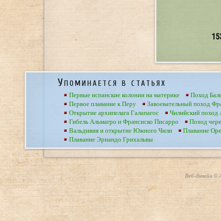
15
Упоминается в статьях
Первые испанские колонии на материке
Поход Бал
Первое плавание к Перу
Завоевательный поход Фр
Открытие архипелага Галапагос
Чилийский поход 
Гибель Альмагро и Франсиско Писарро
Поход чер
Вальдивия и открытие Южного Чили
Плавание Оре
Плавание Эрнандо Грихальвы
Веб-дизайн © А