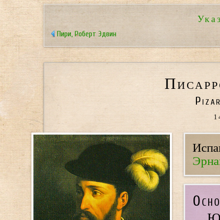
Ука
Пири, Роберт Эдвин
Писарр
Piza
1
Испа
Эрна
Осно
Ю