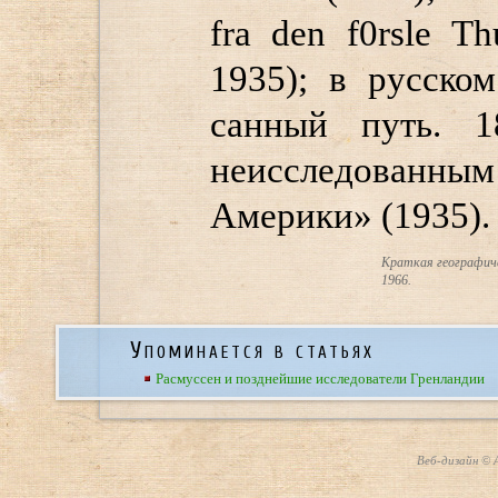
fra den f0rsle Th
1935); в русско
санный путь. 
неисследованным
Америки» (1935).
Краткая географичес
1966.
Упоминается в статьях
Расмуссен и позднейшие исследователи Гренландии
Веб-дизайн © А