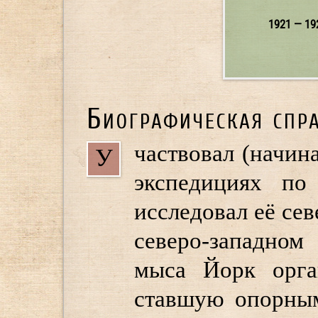
1921 — 19
Биографическая спр
частвовал (начина
У
экспедициях по
исследовал её сев
северо-западном
мыса Йорк орга
ставшую опорным