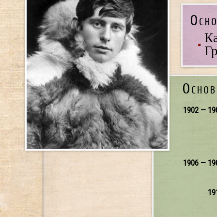
Осно
Ка
Гр
Основ
1902 — 19
1906 — 19
19