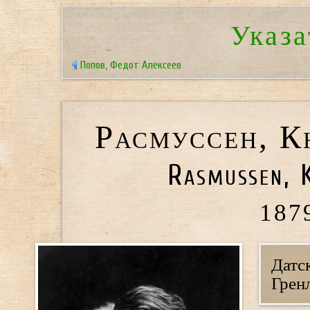
Указа
Попов, Федот Алексеев
Расмуссен, К
Rasmussen, 
187
Датс
Грен