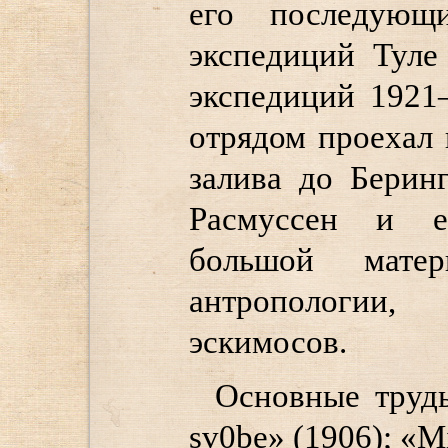
его последующ
экспедиций Туле
экспедиций 1921
отрядом проехал 
залива до Беринг
Расмуссен и е
большой матер
антропологии,
эскимосов.
Основные труды
sv0be» (1906); «Mi