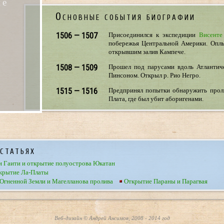
не
Основные события биографии
1506 — 1507
Присоединился к экспедиции
Висенте
побережья Центральной Америки. Оплы
открывшим залив Кампече.
1508 — 1509
Прошел под парусами вдоль Атлантич
Пинсоном. Открыл р. Рио Негро.
1515 — 1516
Предпринял попытки обнаружить пролив
Плата, где был убит аборигенами.
статьях
и Гаити и открытие полуострова Юкатан
ткрытие Ла-Платы
Огненной Земли и Магелланова пролива
Открытие Параны и Парагвая
Веб-дизайн © Андрей Ансимов, 2008 - 2014 год