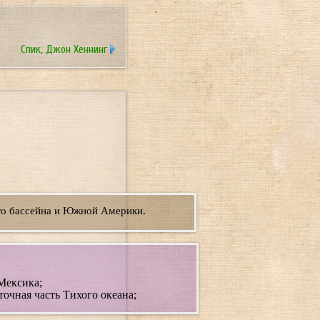
Спик, Джон Хеннинг
го бассейна и Южной Америки.
Мексика;
чная часть Тихого океана;