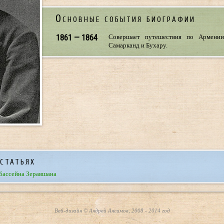
Основные события биографии
1861 — 1864
Совершает путешествия по Армении
Самарканд и Бухару.
статьях
бассейна Зеравшана
Веб-дизайн © Андрей Ансимов, 2008 - 2014 год