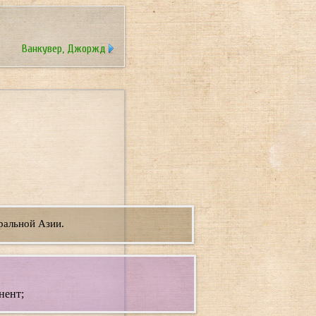
Ванкувер, Джоржд
ральной Азии.
нент;