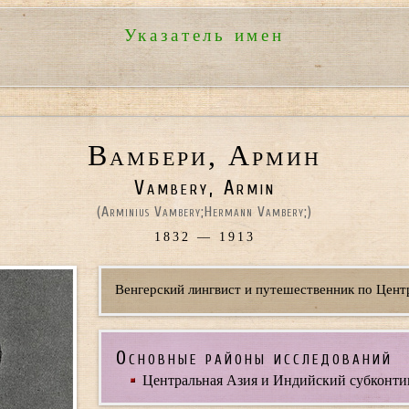
Указатель имен
Вамбери, Армин
Vambery, Armin
(
Arminius Vambery;
Hermann Vambery;
)
1832 — 1913
Венгерский лингвист и путешественник по Цент
Основные районы исследований
Центральная Азия и Индийский субконти