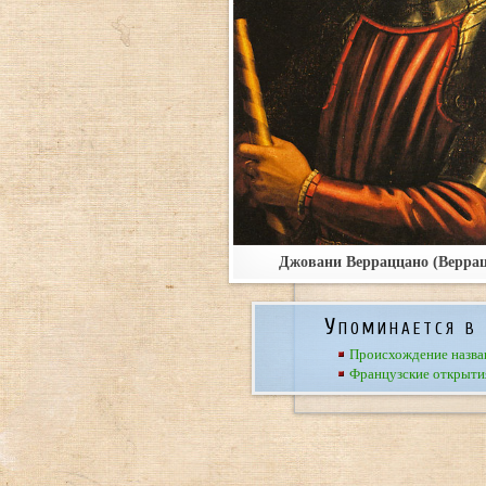
Джовани Верраццано (Верра
Упоминается в 
Происхождение назва
Французские открыти