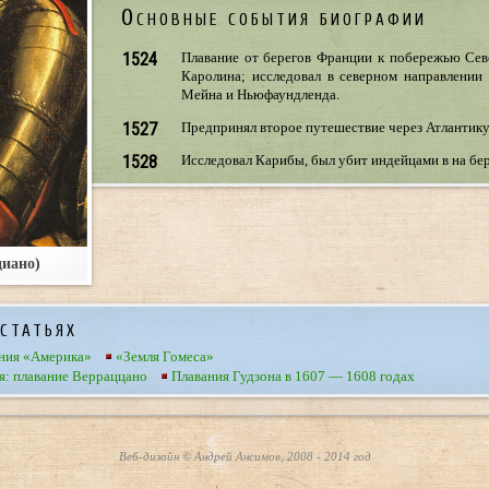
Основные события биографии
1524
Плавание от берегов Франции к побережью Сев
Каролина; исследовал в северном направлении
Мейна и Ньюфаундленда.
1527
Предпринял второе путешествие через Атлантику
1528
Исследовал Карибы, был убит индейцами в на бер
циано)
статьях
ния «Америка»
«Земля Гомеса»
я: плавание Верраццано
Плавания Гудзона в 1607 — 1608 годах
Веб-дизайн © Андрей Ансимов, 2008 - 2014 год