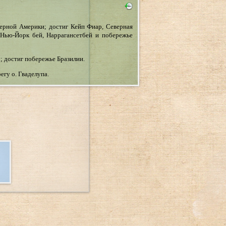
ерной Америки; достиг Кейп Фиар, Северная
 Нью-Йорк бей, Наррагансетбей и побережье
; достиг побережье Бразилии.
егу о. Гваделупа.