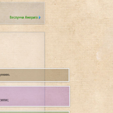
Веспуччи Америго
дению.
сипи;