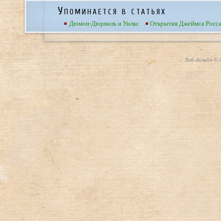
Упоминается в статьях
Дюмон-Дюрвиль и Уилкс
Открытия Джеймса Росс
Веб-дизайн © А