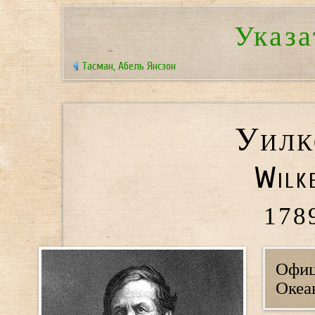
Указа
Тасман, Абель Янсзон
Уилк
Wilke
178
Офиц
Океа