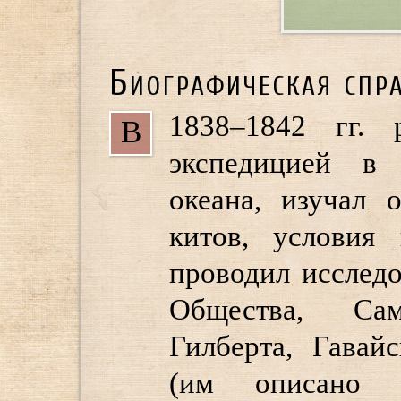
Биографическая спр
1838–1842 гг. 
В
экспедицией в
океана, изучал 
китов, условия 
проводил исследо
Общества, Са
Гилберта, Гавай
(им описано 