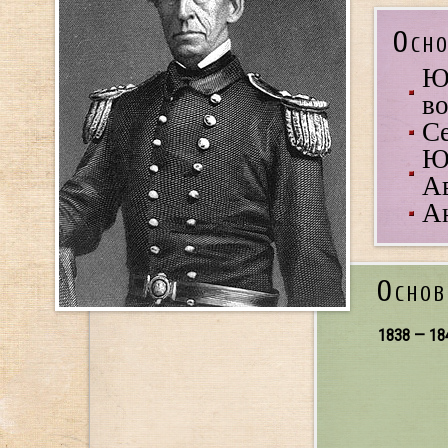
Осно
Ю
во
Се
Юж
Ав
А
Основ
1838 — 18