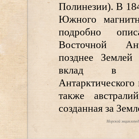
Полинезии). В 18
Южного магнитн
подробно опис
Восточной Ант
позднее Землей 
вклад в пр
Антарктического 
также австралий
созданная за Земл
Морской энциклопеди