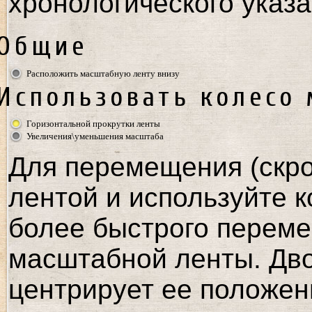
хронологического указа
Общие
Расположить масштабную ленту внизу
Использовать колесо
Горизонтальной прокрутки ленты
Увеличения\уменьшения масштаба
Для перемещения (скро
лентой и используйте к
более быстрого переме
масштабной ленты. Дв
центрирует ее положен