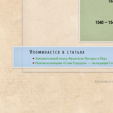
15
1540 — 15
Упоминается в статьях
Завоевательный поход Франсиско Писарро в Перу
Поиски испанцами «Семи Городов» — экспедиция Со
Веб-дизайн © А