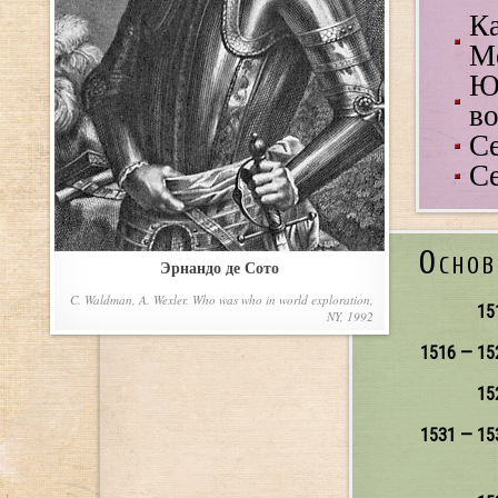
Ка
М
Ю
во
Се
Се
Основ
Эрнандо де Сото
C. Waldman, A. Wexler. Who was who in world exploration,
15
NY, 1992
1516 — 15
15
1531 — 15