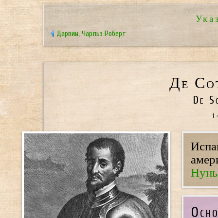
Ука
Дарвин, Чарльз Роберт
Де Со
De S
1
Испа
амер
Нунь
Осно