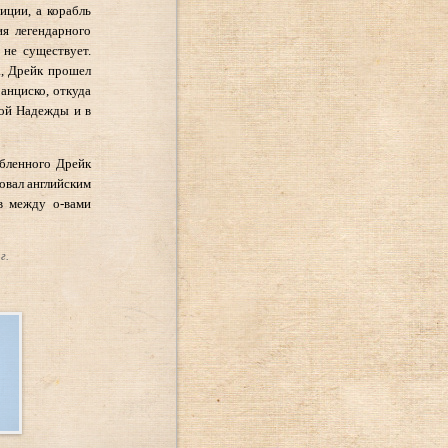
иции, а корабль
ия легендарного
 не существует.
а, Дрейк прошел
ранциско, откуда
рой Надежды и в
абленного Дрейк
довал английским
в между о-вами
г.