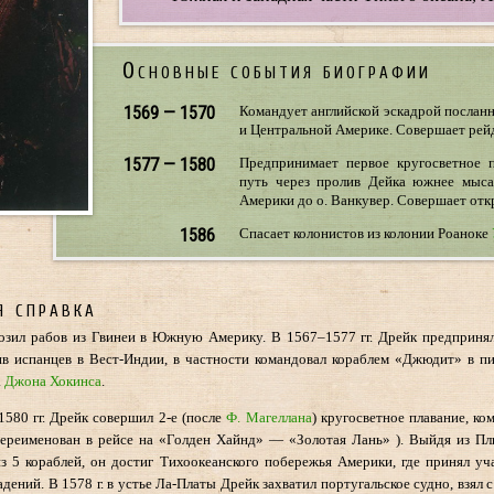
Основные события биографии
1569 — 1570
Командует английской эскадрой послан
и Центральной Америке. Совершает рейд
1577 — 1580
Предпринимает первое кругосветное п
путь через пролив Дейка южнее мыса
Америки до о. Ванкувер. Совершает от
1586
Спасает колонистов из колонии Роаноке
я справка
возил рабов из Гвинеи в Южную Америку. В 1567–1577 гг. Дрейк предприн
в испанцев в Вест-Индии, в частности командовал кораблем «Джюдит» в п
а
Джона Хокинса
.
580 гг. Дрейк совершил 2-е (после
Ф. Магеллана
) кругосветное плавание, ко
ереименован в рейсе на «Голден Хайнд» — «Золотая Лань» ). Выйдя из Пл
з 5 кораблей, он достиг Тихоокеанского побережья Америки, где принял уч
дений. В 1578 г. в устье Ла-Платы Дрейк захватил португальское судно, взял с