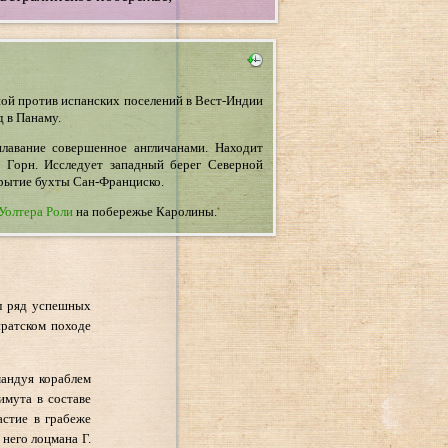
ной против испанских поселений в Вест-Индии
 в Панаму.
лавание совершенное англичанами. Находит
 Горн. Исследует западный берег Северной
крытие бухты Сан-Франциско.
Уолтера Роли
на побережье Каролины.
ял ряд успешных
иратском походе
мандуя кораблем
имута в составе
астие в грабеже
 него лоцмана Г.