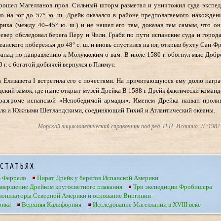
рошел Магелланов прол. Сильный шторм разметал и уничтожил суда экспед
о на юг до 57° ю. ш. Дрейк оказался в районе предполагаемого нахожден
ика (между 40–45° ю. ш.) и не нашел его там, доказав тем самым, что он
север обследовал берега Перу и Чили. Грабя по пути испанские суда и город
еанского побережья до 48° с. ш. и вновь спустился на юг, открыв бухту Сан-Ф
запад по направлению к Молуккским о-вам. В июле 1580 г. обогнул мыс Доб
 г. с богатой добычей вернулся в Плимут.
а Елизавета I встретила его с почестями. На причитающуюся ему долю нагр
дский замок, где ныне открыт музей Дрейка В 1588 г. Дрейк фактически коман
разгроме испанской «Непобедимой армады». Именем Дрейка назван проли
мля и Южными Шетландскими, соединяющий Тихий и Атлантический океаны.
Морской энциклопедический справочник под ред. Н.Н. Исанина. Л.:1987 
статьях
 Феррело
Пират Дрейк у берегов Испанской Америки
авершение Дрейком кругосветного плавания
Три экспедиции Фробишера
олонизаторы Северной Америки и основание Виргинии
рика
Верхняя Калифорния
Исследование Магеллании в XVIII веке