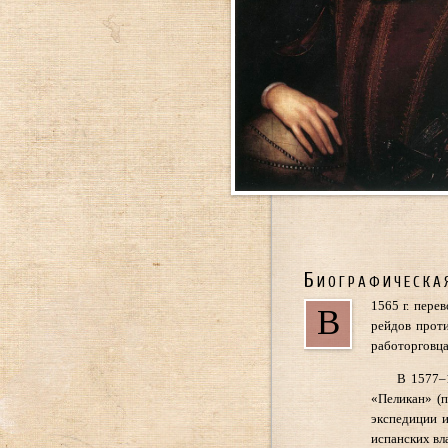
Биографическа
1565 г. пере
В
рейдов проти
работорговц
В 1577–1
«Пеликан» (п
экспедиции и
испанских вла