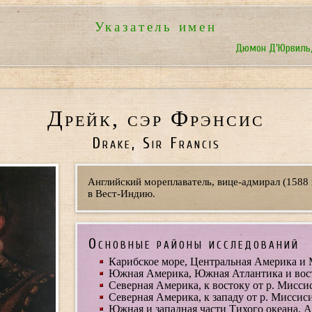
Указатель имен
Дюмон Д'Юрвиль,
Дрейк, сэр Фрэнсис
Drake, Sir Francis
Английский мореплаватель, вице-адмирал (1588 
в Вест-Индию.
Основные районы исследований
Карибское море, Центральная Америка и 
Южная Америка, Южная Атлантика и восто
Северная Америка, к востоку от р. Мисси
Северная Америка, к западу от р. Миссис
Южная и западная части Тихого океана, А