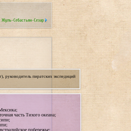
 Жуль-Себастьян-Сезар
г), руководитель пиратских экспедиций
Мексика;
чная часть Тихого океана;
сипи;
ипи;
встралийское побережье;