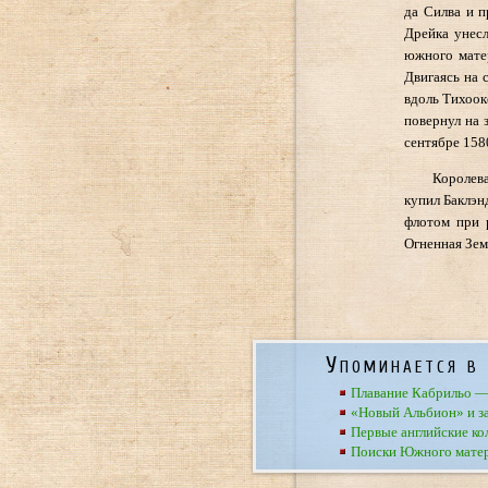
да Силва и п
Дрейка унесл
южного матер
Двигаясь на 
вдоль Тихоок
повернул на 
сентябре 1580
Королев
купил Баклэн
флотом при 
Огненная Зе
Упоминается в 
Плавание Кабрильо —
«Новый Альбион» и з
Первые английские к
Поиски Южного мате