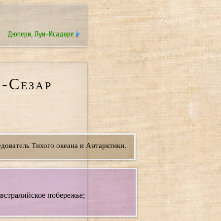
Дюпери, Луи-Исадоре
-Сезар
дователь Тихого океана и Антарктики.
встралийское побережье;