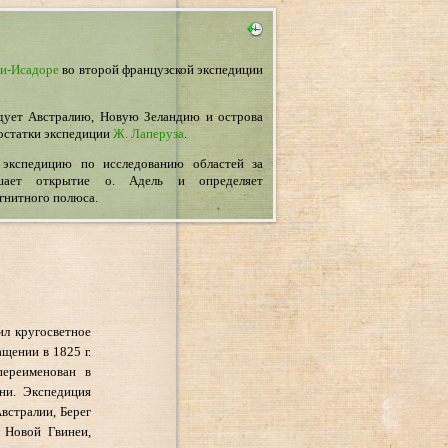
и-Исадоре
во второй французской экспедиции
едует Австралию, Новую Зеландию и острова
 остатки экспедиции
Ж. Лаперуза
.
экспедицию по исследованию областей за
ает открытие о. Адель и определяет
гнитного полюса.
ил кругосветное
щении в 1825 г.
переименован в
ни. Экспедиция
встралии, Берег
 Новой Гвинеи,