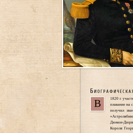
Биографическа
1820 г. учас
В
плавание на 
получил зва
«Астролябию
Дюмон-Дюрвил
Короля Геор