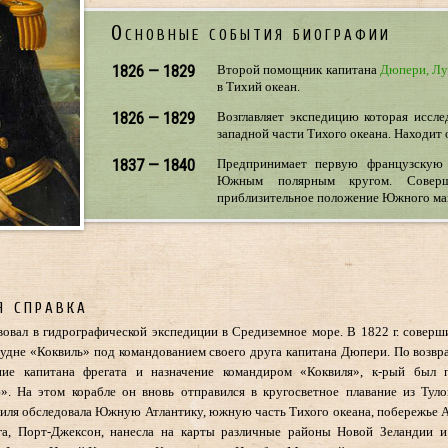
Основные события биографии
1826 — 1829
Второй помощник капитана
Дюпери, Лу
в Тихий океан.
1826 — 1829
Возглавляет экспедицию которая иссл
западной части Тихого океана. Находит
1837 — 1840
Предпринимает первую французскую 
Южным полярным кругом. Соверш
приблизительное положение Южного ма
я справка
твовал в гидрографической экспедиции в Средиземное море. В 1822 г. соверш
судне «Коквиль» под командованием своего друга капитана Дюпери. По возвра
ние капитана фрегата и назначение командиром «Коквиля», к-рый был 
». На этом корабле он вновь отправился в кругосветное плавание из Туло
я обследовала Южную Атлантику, южную часть Тихого океана, побережье А
га, Порт-Джексон, нанесла на карты различные районы Новой Зеландии и