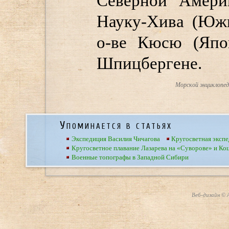
Северной Амери
Науку-Хива (Южн
о-ве Кюсю (Япо
Шпицбергене.
Морской энциклопеди
Упоминается в статьях
Экспедиция Василия Чичагова
Кругосветная эксп
Кругосветное плавание Лазарева на «Суворове» и Ко
Военные топографы в Западной Сибири
Веб-дизайн © А