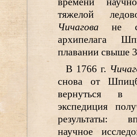
времени научн
тяжелой ледов
Чичагова
не см
архипелага Шп
плавании свыше 3
В 1766 г.
Чичаг
снова от Шпиц
вернуться в А
экспедиция пол
результаты: в
научное исслед