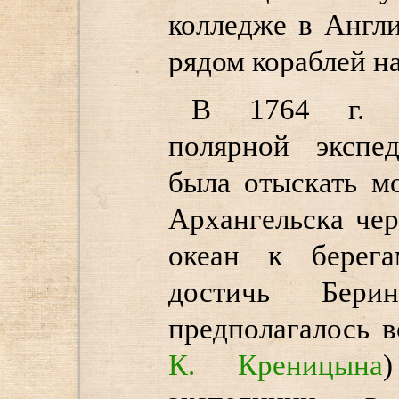
колледже в Англи
рядом кораблей н
В 1764 г. н
полярной экспе
была отыскать м
Архангельска че
океан к берег
достичь Берин
предполагалось 
К. Креницына