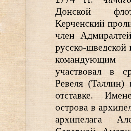
Донской флот
Керченский проли
член Адмиралтей
русско-шведской 
командующим 
участвовал в с
Ревеля (Таллин)
отставке. Им
острова в архипе
архипелага Ал