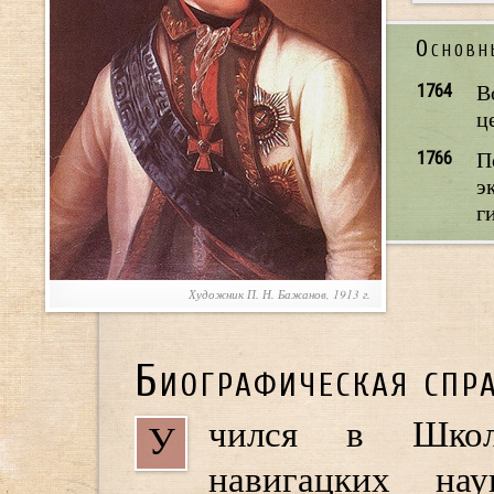
Основн
1764
В
ц
1766
П
э
г
Художник П. Н. Бажанов, 1913 г.
Биографическая спр
чился в Школ
У
навигацких на