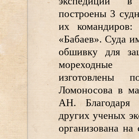
экспедиции в
построены 3 суд
их командиров:
«Бабаев». Суда 
обшивку для за
мореходные 
изготовлены 
Ломоносова в ма
АН. Благодаря
других ученых э
организована на