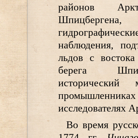
районов Ар
Шпицберге
гидрографически
наблюдения, под
льдов с востока
берега Шпиц
исторический 
промышлен
исследователях А
Во время русск
1774 гг.
Чичаго